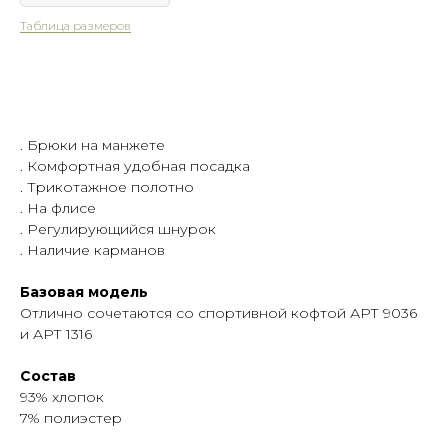
Таблица размеров
Оформить предзаказ
. Брюки на манжете
. Комфортная удобная посадка
. Трикотажное полотно
. На флисе
. Регулирующийся шнурок
. Наличие карманов
Таблица размеров
Написать в Telegram
Базовая модель
Отлично сочетаются со спортивной кофтой АРТ 9036
и АРТ 1316
Гарантия
Быстрая
качества
доставка
Состав
93% хлопок
Сотни отзывов
По РФ
в соцсетях
и СНГ
7% полиэстер