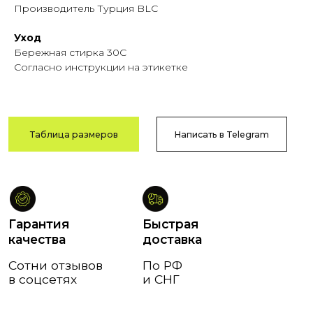
Производитель Турция BLC
Уход
Возврат
Оплата после
Бережная стирка 30C
и обмен
примерки
Согласно инструкции на этикетке
В течение
Тамбов
14 дней
и Тамбовская обл.