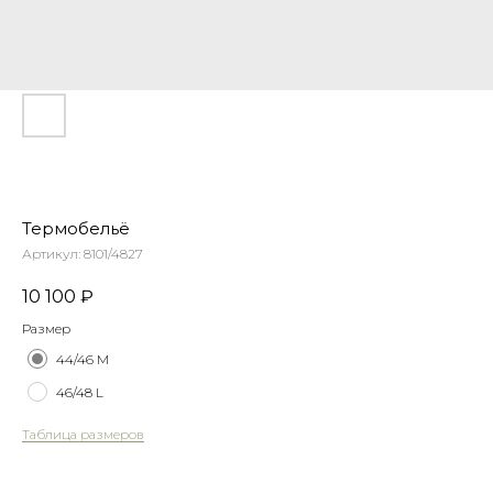
Термобельё
Артикул:
8101/4827
10 100
₽
Размер
44/46 M
46/48 L
Таблица размеров