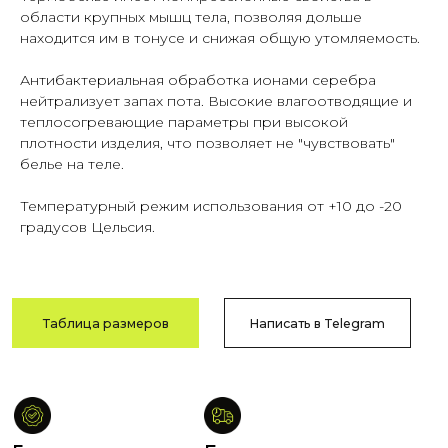
Гарантия
Быстрая
области крупных мышц тела, позволяя дольше
качества
доставка
находится им в тонусе и снижая общую утомляемость.
Сотни отзывов
По РФ
в соцсетях
и СНГ
Антибактериальная обработка ионами серебра
нейтрализует запах пота. Высокие влагоотводящие и
теплосогревающие параметры при высокой
плотности изделия, что позволяет не "чувствовать"
белье на теле.
Возврат
Оплата после
и обмен
примерки
Температурный режим использования от +10 до -20
В течение
Тамбов
градусов Цельсия.
14 дней
и Тамбовская обл.