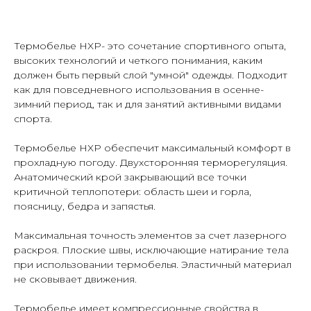
Оформить предзаказ
Термобелье HXP- это сочетание спортивного опыта,
высоких технологий и четкого понимания, каким
должен быть первый слой "умной" одежды. Подходит
как для повседневного использования в осенне-
зимний период, так и для занятий активными видами
спорта.
Термобелье HXP обеспечит максимальный комфорт в
прохладную погоду. Двухсторонняя терморегуляция.
Анатомический крой закрывающий все точки
критичной теплопотери: область шеи и горла,
поясницу, бедра и запястья.
Максимальная точность элементов за счет лазерного
Таблица размеров
Написать в Telegram
раскроя. Плоские швы, исключающие натирание тела
при использовании термобелья. Эластичный материал
не сковывает движения.
Термобелье имеет компрессионные свойства в