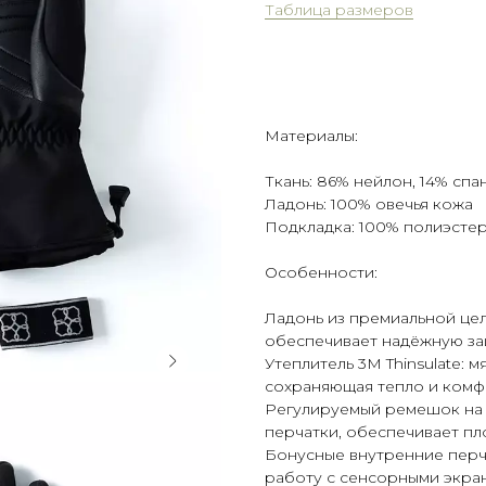
Таблица размеров
Оформить предзаказ
Материалы:
Ткань: 86% нейлон, 14% спа
Ладонь: 100% овечья кожа
Подкладка: 100% полиэсте
Особенности:
Ладонь из премиальной цел
обеспечивает надёжную защ
Утеплитель 3M Thinsulate: м
сохраняющая тепло и комфо
Регулируемый ремешок на з
перчатки, обеспечивает пл
Бонусные внутренние перч
работу с сенсорными экра