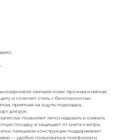
ндекс
р
ьнозерновой овечьей кожи: прочная и мягкая,
иту и сочетает стиль с безопасностью.
ягкая, приятная на ощупь подкладка,
рт для рук.
апястье: позволяет легко надевать и снимать
отную посадку и защищает от снега и ветра.
атки: пальцевая конструкция поддерживает
нами — удобно пользоваться телефоном и