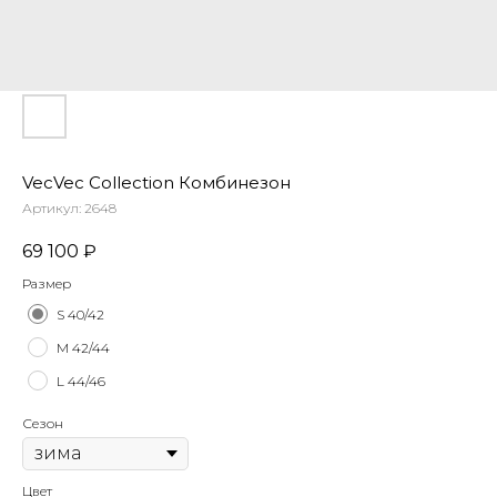
VecVec Collection Комбинезон
Артикул:
2648
69 100
₽
Размер
S 40/42
М 42/44
L 44/46
Сезон
Цвет