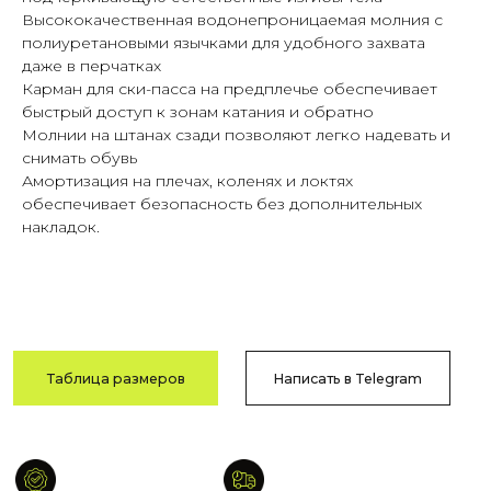
Высококачественная водонепроницаемая молния с
Гарантия
Быстрая
полиуретановыми язычками для удобного захвата
качества
доставка
даже в перчатках
Сотни отзывов
По РФ
Карман для ски-пасса на предплечье обеспечивает
в соцсетях
и СНГ
быстрый доступ к зонам катания и обратно
Молнии на штанах сзади позволяют легко надевать и
снимать обувь
Амортизация на плечах, коленях и локтях
Возврат
Оплата после
обеспечивает безопасность без дополнительных
и обмен
примерки
накладок.
В течение
Тамбов
14 дней
и Тамбовская обл.