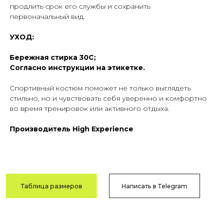
продлить срок его службы и сохранить
первоначальный вид.
Гарантия
Быстрая
УХОД:
качества
доставка
Сотни отзывов
По РФ
Бережная стирка 30C;
в соцсетях
и СНГ
Согласно инструкции на этикетке.
Спортивный костюм поможет не только выглядеть
стильно, но и чувствовать себя уверенно и комфортно
Возврат
Оплата после
во время тренировок или активного отдыха.
и обмен
примерки
В течение
Тамбов
Производитель High Experience
14 дней
и Тамбовская обл.