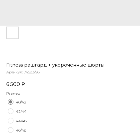
Fitness рашгард + укороченные шорты
Артикул:
74583/96
6 500
₽
Размер
40/42
42/44
44/46
Таблица размеров
Написать в Telegram
46/48