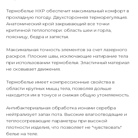
Термобелье HXP обеспечит максимальный комфорт в
прохладную погоду. Двухсторонняя терморегуляция.
Анатомический крой закрывающий все точки
критичной теплопотери: область шеи и горла,
поясницу, бедра и запястья.
Максимальная точность элементов за счет лазерного
раскроя. Плоские швы, исключающие натирание тела
при использовании термобелья. Эластичный материал
Таблица размеров
Написать в Telegram
не сковывает движения.
Термобелье имеет компрессионные свойства в
области крупных мышц тела, позволяя дольше
находится им в тонусе и снижая общую утомляемость.
Гарантия
Быстрая
качества
доставка
Антибактериальная обработка ионами серебра
Сотни отзывов
По РФ
нейтрализует запах пота. Высокие влагоотводящие и
в соцсетях
и СНГ
теплосогревающие параметры при высокой
плотности изделия, что позволяет не "чувствовать"
белье на теле.