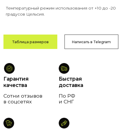
Возврат
Оплата после
Температурный режим использования от +10 до -20
и обмен
примерки
градусов Цельсия.
В течение
Тамбов
14 дней
и Тамбовская обл.