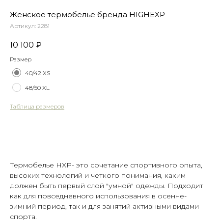
Женское термобелье бренда HIGHEXP
Артикул:
2281
10 100
₽
Размер
40/42 XS
48/50 XL
Таблица размеров
Оформить предзаказ
Термобелье HXP- это сочетание спортивного опыта,
высоких технологий и четкого понимания, каким
должен быть первый слой "умной" одежды. Подходит
как для повседневного использования в осенне-
зимний период, так и для занятий активными видами
спорта.