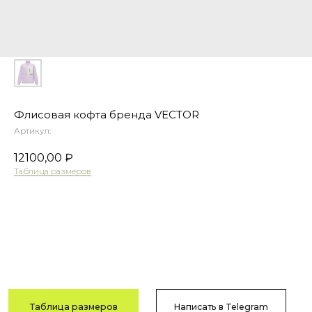
Флисовая кофта бренда VECTOR
Таблица размеров
Написать в Telegram
Артикул:
12100,00
₽
Таблица размеров
Гарантия
Быстрая
Оформить предзаказ
качества
доставка
Сотни отзывов
По РФ
в соцсетях
и СНГ
Возврат
Оплата после