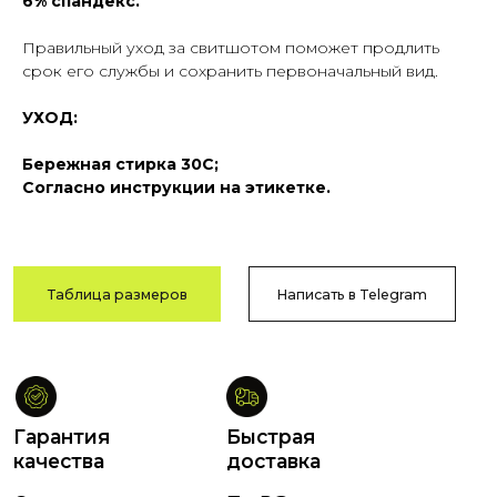
6% спандекс.
Правильный уход за свитшотом поможет продлить
Гарантия
Быстрая
срок его службы и сохранить первоначальный вид.
качества
доставка
Сотни отзывов
По РФ
УХОД:
в соцсетях
и СНГ
Бережная стирка 30C;
Согласно инструкции на этикетке.
Возврат
Оплата после
и обмен
примерки
В течение
Тамбов
14 дней
и Тамбовская обл.