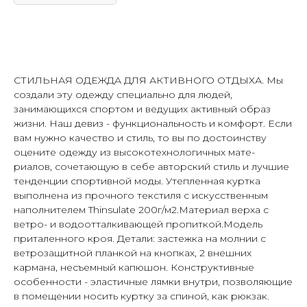
Купить
СТИЛЬНАЯ ОДЕЖДА ДЛЯ АКТИВНОГО ОТДЫХА. Мы
создали эту одежду специально для людей,
занимающихся спортом и ведущих активный образ
Таблица размеров
Написать в Telegram
жизни. Наш девиз - функциональность и комфорт. Если
вам нужно качество и стиль, то вы по достоинству
оцените одежду из высокотехнологичных мате-
риалов, сочетающую в себе авторский стиль и лучшие
тенденции спортивной моды. Утепленная куртка
Гарантия
Быстрая
качества
доставка
выполнена из прочного текстиля с искусственным
наполнителем Thinsulate 200г/м2.Материал верха с
Сотни отзывов
По РФ
ветро- и водоотталкивающей пропиткой.Модель
в соцсетях
и СНГ
приталенного кроя. Детали: застежка на молнии с
ветрозащитной планкой на кнопках, 2 внешних
кармана, несъемный капюшон. Конструктивные
особенности - эластичные лямки внутри, позволяющие
Возврат
Оплата после
в помещении носить куртку за спиной, как рюкзак.
и обмен
примерки