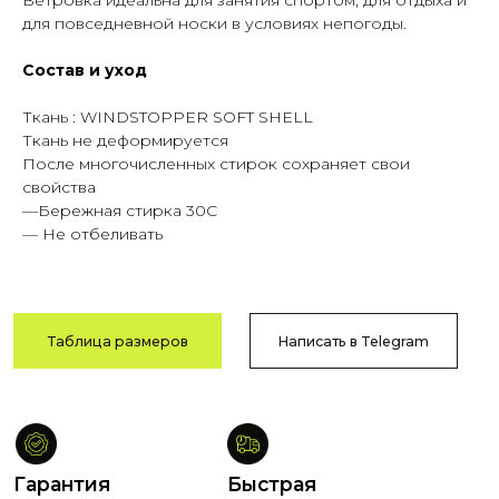
Ветровка идеальна для занятия спортом, для отдыха и
качества
доставка
для повседневной носки в условиях непогоды.
Сотни отзывов
По РФ
в соцсетях
и СНГ
Состав и уход
Ткань : WINDSTOPPER SOFT SHELL
Ткань не деформируется
После многочисленных стирок сохраняет свои
Возврат
Оплата после
свойства
и обмен
примерки
—Бережная стирка 30C
В течение
Тамбов
— Не отбеливать
14 дней
и Тамбовская обл.