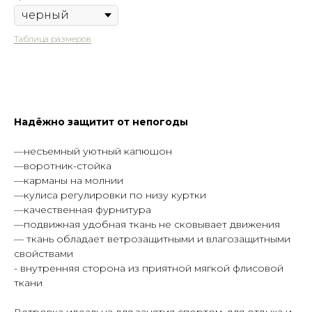
Таблица размеров
Купить
Надёжно защитит от непогоды
—несъемный уютный капюшон
—воротник-стойка
—карманы на молнии
—кулиса регулировки по низу куртки
—качественная фурнитура
—подвижная удобная ткань не сковывает движения
— ткань обладает ветрозащитными и влагозащитными
Таблица размеров
Написать в Telegram
свойствами
- внутренняя сторона из приятной мягкой флисовой
ткани
Гарантия
Быстрая