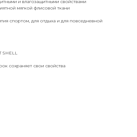
щитными и влагозащитными свойствами
риятной мягкой флисовой ткани
ятия спортом, для отдыха и для повседневной
.
T SHELL
рок сохраняет свои свойства