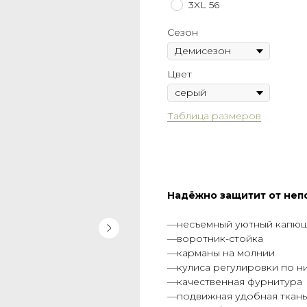
3XL 56
Сезон
Цвет
Таблица размеров
Оформить предзаказ
Надёжно защитит от неп
—несъемный уютный капю
—воротник-стойка
—карманы на молнии
—кулиса регулировки по ни
—качественная фурнитура
—подвижная удобная ткань