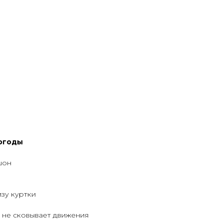
огоды
шон
зу куртки
 не сковывает движения