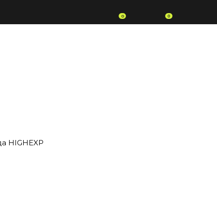
0
0
да HIGHEXP