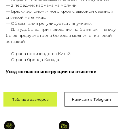
— 2 передних кармана на молнии;
Гарантия
Быстрая
— Брюки эргономичного кроя с высокой съемной
качества
доставка
спинкой на лямках;
Сотни отзывов
По РФ
— Объем талии регулируется липучками;
в соцсетях
и СНГ
— Для удобства при надевании на ботинок — внизу
брюк предусмотрена боковая молния с тканевой
вставкой.
Возврат
Оплата после
— Страна производства Китай.
и обмен
примерки
— Страна бренда Канада.
В течение
Тамбов
14 дней
и Тамбовская обл.
Уход согласно инструкции на этикетке