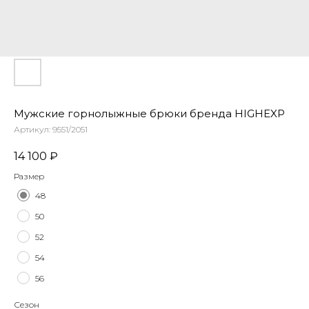
Мужские горнолыжные брюки бренда HIGHEXP
Артикул:
9551/2051
14 100
₽
Размер
48
50
52
54
56
Сезон