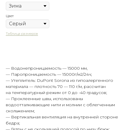
Цвет
Таблица размеров
Купить
— Водонепроницаемость — 15000 мм,
— Паропроницаемость — 15000г/м2/24ч;
— Утеплитель: DuPont Sorona из гипоалергенного
материала — плотность 70 — 110 г/м, рассчитан
на температурный режим от 0 до -40 градусов;
— Проклеенные швы, использованы
водоотталкивающие нити и молнии с облегченным
Таблица размеров
Написать в Telegram
скольжением;
— Вертикальная вентиляция на внутренней стороне
бедра;
— Гетры с не скользящей полосой по низу брюк;