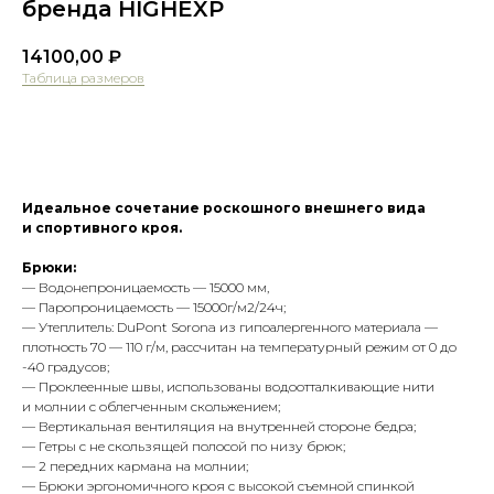
бренда HIGHEXP
14100,00
₽
Таблица размеров
Оформить предзаказ
Идеальное сочетание роскошного внешнего вида
и спортивного кроя.
Брюки:
— Водонепроницаемость — 15000 мм,
— Паропроницаемость — 15000г/м2/24ч;
— Утеплитель: DuPont Sorona из гипоалергенного материала —
плотность 70 — 110 г/м, рассчитан на температурный режим от 0 до
-40 градусов;
— Проклеенные швы, использованы водоотталкивающие нити
и молнии с облегченным скольжением;
— Вертикальная вентиляция на внутренней стороне бедра;
— Гетры с не скользящей полосой по низу брюк;
— 2 передних кармана на молнии;
— Брюки эргономичного кроя с высокой съемной спинкой