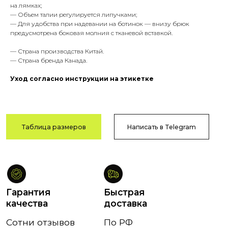
на лямках;
Таблица размеров
Написать в Telegram
— Объем талии регулируется липучками;
— Для удобства при надевании на ботинок — внизу брюк
предусмотрена боковая молния с тканевой вставкой.
— Страна производства Китай.
— Страна бренда Канада.
Гарантия
Быстрая
качества
доставка
Уход согласно инструкции на этикетке
Сотни отзывов
По РФ
в соцсетях
и СНГ
Возврат
Оплата после
и обмен
примерки
В течение
Тамбов
14 дней
и Тамбовская обл.