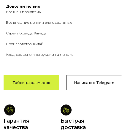
Дополнительно:
Все швы проклеены
Гарантия
Быстрая
Все внешние молнии влагозащитные
качества
доставка
Сотни отзывов
По РФ
Страна бренда: Канада
в соцсетях
и СНГ
Производство: Китай
Уход: согласно инструкции на ярлыке
Возврат
Оплата после
и обмен
примерки
В течение
Тамбов
14 дней
и Тамбовская обл.