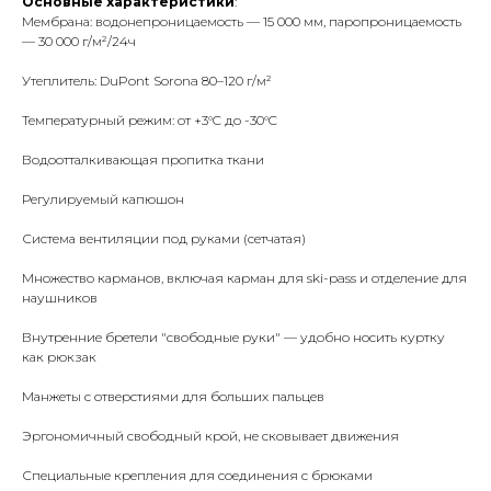
Основные характеристики
:
Мембрана: водонепроницаемость — 15 000 мм, паропроницаемость
— 30 000 г/м²/24ч
Утеплитель: DuPont Sorona 80–120 г/м²
Температурный режим: от +3°C до -30°C
Водоотталкивающая пропитка ткани
Регулируемый капюшон
Система вентиляции под руками (сетчатая)
Множество карманов, включая карман для ski-pass и отделение для
наушников
Внутренние бретели "свободные руки" — удобно носить куртку
как рюкзак
Манжеты с отверстиями для больших пальцев
Эргономичный свободный крой, не сковывает движения
Таблица размеров
Написать в Telegram
Специальные крепления для соединения с брюками