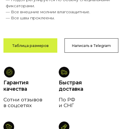
фиксаторами.
Возврат
Оплата после
— Все внешние молнии влагозащитные.
и обмен
примерки
— Все швы проклеены.
В течение
Тамбов
14 дней
и Тамбовская обл.