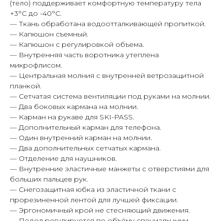
(тело) поддерживает комфортную температуру тела
+3°С до -40°С.
— Ткань обработана водоотталкивающей пропиткой.
— Капюшон съемный.
— Капюшон с регулировкой объема.
— Внутренняя часть воротника утеплена
микрофлисом.
— Центральная молния с внутренней ветрозащитной
планкой.
— Сетчатая система вентиляции под руками на молнии.
— Два боковых кармана на молнии.
Таблица размеров
Написать в Telegram
— Карман на рукаве для SKI-PASS.
— Дополнительный карман для телефона.
— Один внутренний карман на молнии.
— Два дополнительных сетчатых кармана.
— Отделение для наушников.
Гарантия
Быстрая
— Внутренние эластичные манжеты с отверстиями для
качества
доставка
больших пальцев рук.
Сотни отзывов
По РФ
— Снегозащитная юбка из эластичной ткани с
в соцсетях
и СНГ
прорезиненной лентой для лучшей фиксации.
— Эргономичный крой не стесняющий движения.
— Подол регулируется по объёму специальными