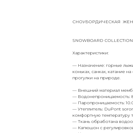
Оформить предзаказ
СНОУБОРДИЧЕСКАЯ ЖЕНС
SNOWBOARD COLLECTION 
Характеристики:
— Назначение: горные лыжи,
коньках, санках, катание н
прогулки на природе.
— Внешний материал мемб
— Водонепроницаемость: 8
— Паропроницаемость: 10.0
— Утеплитель: DuPont soro
комфортную температуру те
— Ткань обработана водоо
— Капюшон с регулировкой