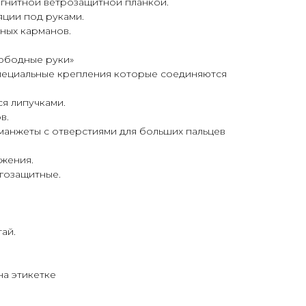
агнитной ветрозащитной планкой.
яции под руками.
ных карманов.
ободные руки»
пециальные крепления которые соединяются
я липучками.
в.
манжеты с отверстиями для больших пальцев
жения.
гозащитные.
ай.
на этикетке