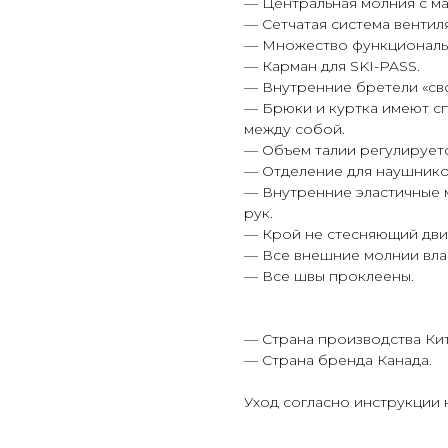
— Центральная молния с м
— Сетчатая система вентил
— Множество функциональ
— Карман для SKI-PASS.
— Внутренние бретели «св
— Брюки и куртка имеют с
между собой.
— Объем талии регулируетс
— Отделение для наушнико
— Внутренние эластичные 
рук.
— Крой не стесняющий дви
— Все внешние молнии вла
— Все швы проклеены.
— Страна производства Кит
— Страна бренда Канада.
Уход согласно инструкции 