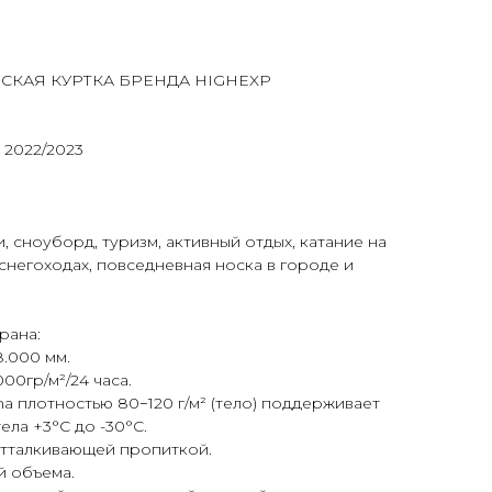
КАЯ КУРТКА БРЕНДА HIGHEXP
2022/2023
 сноуборд, туризм, активный отдых, катание на
а снегоходах, повседневная носка в городе и
рана:
.000 мм.
00гр/м²/24 часа.
na плотностью 80−120 г/м² (тело) поддерживает
ла +3°С до -30°С.
тталкивающей пропиткой.
 объема.