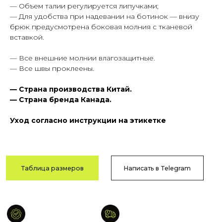
— Объем талии регулируется липучками;
Гарантия
Быстрая
— Для удобства при надевании на ботинок — внизу
качества
доставка
брюк предусмотрена боковая молния с тканевой
Сотни отзывов
По РФ
вставкой.
в соцсетях
и СНГ
— Все внешние молнии влагозащитные.
— Все швы проклеены.
Возврат
Оплата после
— Страна производства Китай.
и обмен
примерки
— Страна бренда Канада.
В течение
Тамбов
14 дней
и Тамбовская обл.
Уход согласно инструкции на этикетке