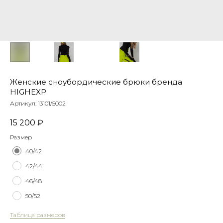
Женские сноубордические брюки бренда
HIGHEXP
Артикул:
13101/5002
15 200
₽
Размер
40/42
42/44
46/48
50/52
Таблица размеров