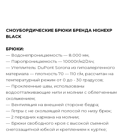
Оформить предзаказ
СНОУБОРДИЧЕСКИЕ БРЮКИ БРЕНДА HIGHEXP
BLACK
БРЮКИ:
— Водонепроницаемость — 8.000 мм,
— Паропроницаемость — 10000г/м2/24ч;
— Утеплитель: DuPont Sorona из гипоалергенного
материала — плотность 70 — 110 г/м, рассчитан на
температурный режим от 0 до - 30 градусов;
— Проклеенные швы, использованы
водоотталкивающие нити и молнии с облегченным
скольжением;
— Вентиляция на внешней стороне бедра;
Таблица размеров
Написать в Telegram
— Гетры с не скользящей полосой по низу брюк;
— 2 передних кармана на молнии;
— Брюки свободного кроя с высокой съемной
снегозащитной юбкой и креплением к куртке;