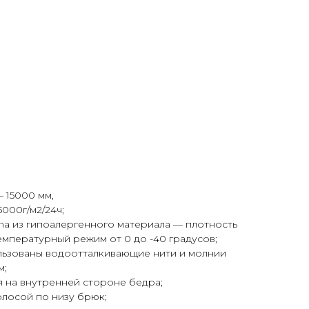
 15000 мм,
000г/м2/24ч;
na из гипоалергенного материала — плотность
 температурный режим от 0 до -40 градусов;
ьзованы водоотталкивающие нити и молнии
м;
 на внутренней стороне бедра;
олосой по низу брюк;