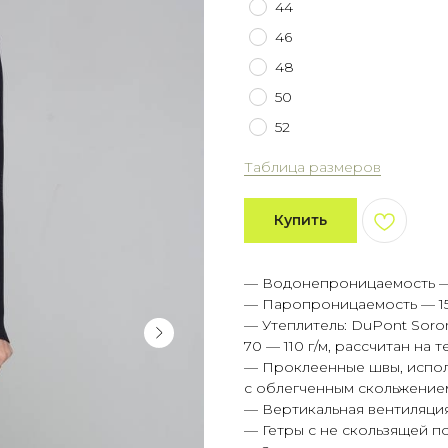
44
46
48
50
52
Таблица размеров
Купить
— Водонепроницаемость —
— Паропроницаемость — 15
— Утеплитель: DuPont Soro
70 — 110 г/м, рассчитан на
— Проклеенные швы, испол
с облегченным скольжение
— Вертикальная вентиляция
— Гетры с не скользящей п