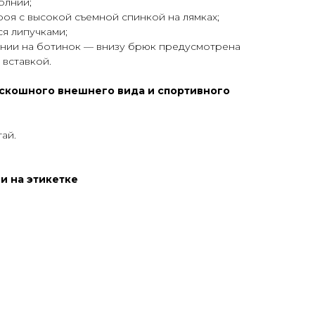
олнии;
оя с высокой съемной спинкой на лямках;
я липучками;
ании на ботинок — внизу брюк предусмотрена
 вставкой.
скошного внешнего вида и спортивного
ай.
и на этикетке