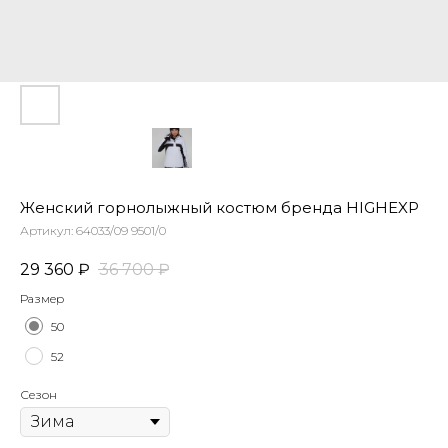
Женский горнолыжный костюм бренда HIGHEXP
Артикул:
64033/09 9501/0
29 360
₽
36 700
₽
Размер
50
52
Сезон