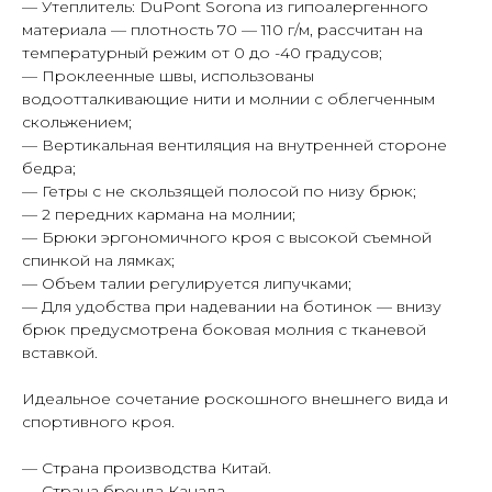
— Утеплитель: DuPont Sorona из гипоалергенного
материала — плотность 70 — 110 г/м, рассчитан на
Таблица размеров
Написать в Telegram
температурный режим от 0 до -40 градусов;
— Проклеенные швы, использованы
водоотталкивающие нити и молнии с облегченным
скольжением;
— Вертикальная вентиляция на внутренней стороне
Гарантия
Быстрая
качества
доставка
бедра;
— Гетры с не скользящей полосой по низу брюк;
Сотни отзывов
По РФ
— 2 передних кармана на молнии;
в соцсетях
и СНГ
— Брюки эргономичного кроя с высокой съемной
спинкой на лямках;
— Объем талии регулируется липучками;
— Для удобства при надевании на ботинок — внизу
Возврат
Оплата после
брюк предусмотрена боковая молния с тканевой
и обмен
примерки
вставкой.
В течение
Тамбов
14 дней
и Тамбовская обл.
Идеальное сочетание роскошного внешнего вида и
спортивного кроя.
— Страна производства Китай.
— Страна бренда Канада.