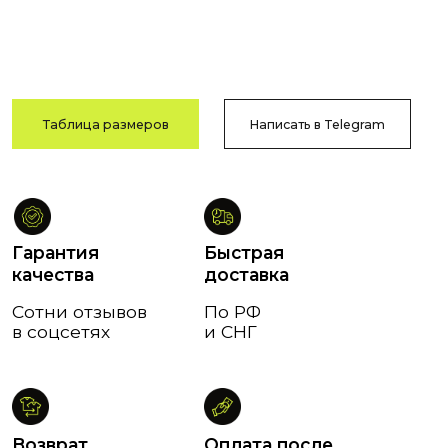
в соцсетях
и СНГ
Возврат
Оплата после
и обмен
примерки
В течение
Тамбов
14 дней
и Тамбовская обл.