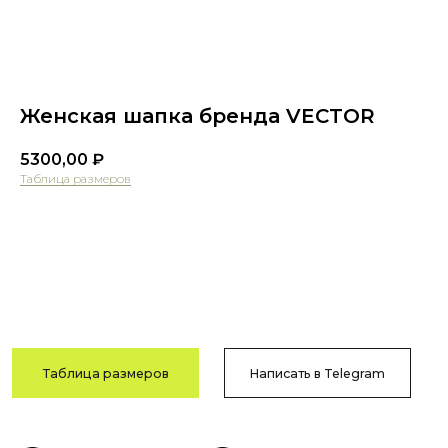
Женская шапка бренда VECTOR
5300,00
₽
Таблица размеров
Таблица размеров
Написать в Telegram
Оформить предзаказ
Гарантия
Быстрая
качества
доставка
Сотни отзывов
По РФ
в соцсетях
и СНГ