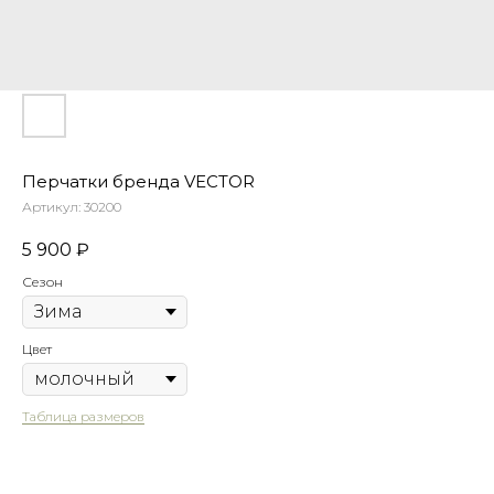
Перчатки бренда VECTOR
Артикул:
30200
5 900
₽
Сезон
Таблица размеров
Написать в Telegram
Цвет
Таблица размеров
Гарантия
Быстрая
качества
доставка
Оформить предзаказ
Сотни отзывов
По РФ