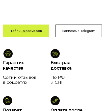
в соцсетях
и СНГ
Возврат
Оплата после
и обмен
примерки
В течение
Тамбов
14 дней
и Тамбовская обл.