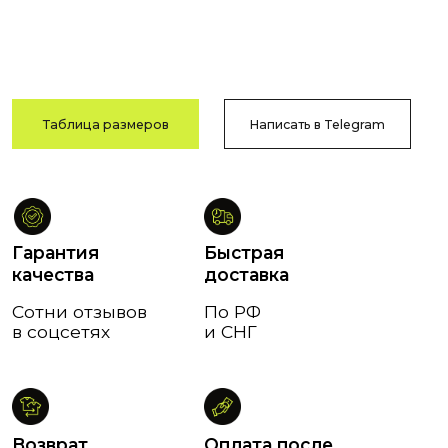
в соцсетях
и СНГ
Возврат
Оплата после
и обмен
примерки
В течение
Тамбов
14 дней
и Тамбовская обл.