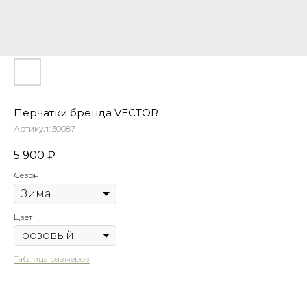
Перчатки бренда VECTOR
Артикул:
30087
5 900
₽
Сезон
Таблица размеров
Написать в Telegram
Цвет
Таблица размеров
Гарантия
Быстрая
качества
доставка
Оформить предзаказ
Сотни отзывов
По РФ